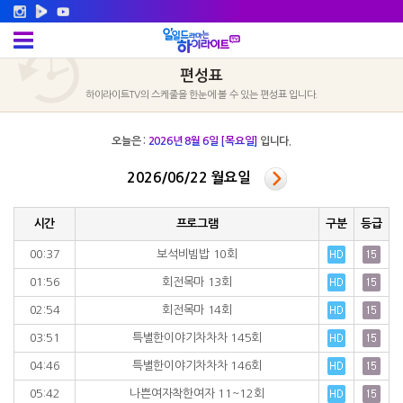
편성표
하이라이트TV의 스케줄을 한눈에 볼 수 있는 편성표 입니다.
오늘은 :
2026년 8월 6일 [목요일]
입니다.
2026/06/22 월요일
시간
프로그램
구분
등급
00:37
보석비빔밥 10회
01:56
회전목마 13회
02:54
회전목마 14회
03:51
특별한이야기차차차 145회
04:46
특별한이야기차차차 146회
05:42
나쁜여자착한여자 11~12회