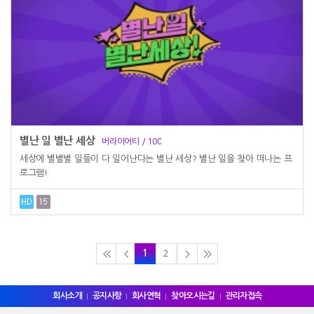
별난 일 별난 세상
버라이어티 / 100
세상에 별별별 일들이 다 일어난다는 별난 세상? 별난 일을 찾아 떠나는 프
로그램!
1
2
회사소개
공지사항
회사연혁
찾아오시는길
관리자접속