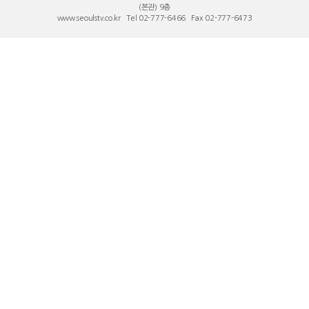
(본관) 9층
www.seoulstv.co.kr Tel 02-777-6466 Fax 02-777-6473